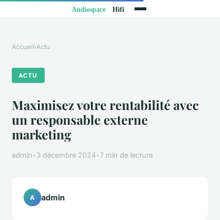
Accueil
›
Actu
ACTU
Maximisez votre rentabilité avec
un responsable externe
marketing
admin
•
3 décembre 2024
•
7 min de lecture
admin
A