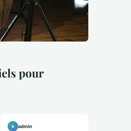
iels pour
admin
A