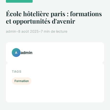
École hôtelière paris : formations
et opportunités d'avenir
admin
•
8 août 2025
•
7 min de lecture
admin
A
TAGS
Formation