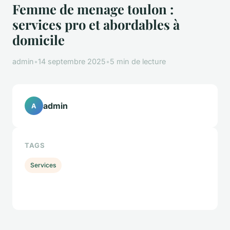
Femme de menage toulon :
services pro et abordables à
domicile
admin
•
14 septembre 2025
•
5 min de lecture
admin
A
TAGS
Services